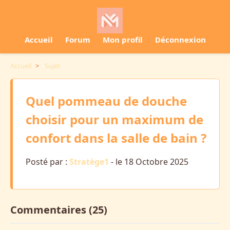
Accueil
Forum
Mon profil
Déconnexion
Accueil
>
Sujet
Quel pommeau de douche
choisir pour un maximum de
confort dans la salle de bain ?
Posté par :
Stratège1
- le 18 Octobre 2025
Commentaires (25)