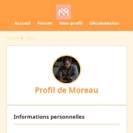
Accueil
Forum
Mon profil
Déconnexion
Accueil
>
Users
Profil de Moreau
Informations personnelles