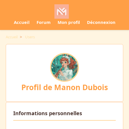
Accueil
Forum
Mon profil
Déconnexion
Accueil
>
Users
Profil de Manon Dubois
Informations personnelles