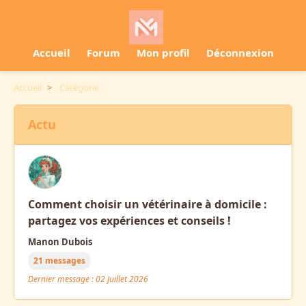
Accueil
Forum
Mon profil
Déconnexion
Accueil
>
Catégorie
Actu
Comment choisir un vétérinaire à domicile :
partagez vos expériences et conseils !
Manon Dubois
21 messages
Dernier message : 02 Juillet 2026